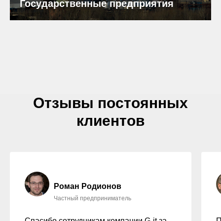
Государственные предприятия
Отзывы постоянных
клиентов
Роман Родионов
Частный предприниматель
Спасибо сотрудникам компании G-it за
П