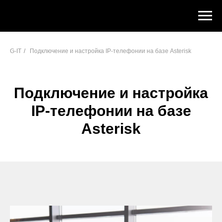
Html
code
will
be
here
G-IT
/
Подключение и настройка IP-телефонии на базе Asterisk
Подключение и настройка
IP-телефонии на базе
Asterisk